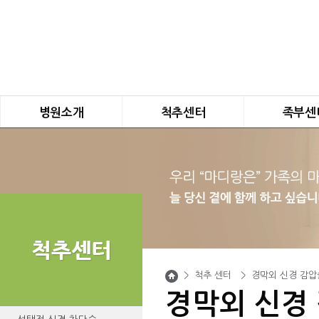
병원소개
척추센터
족부센
인사말
선택적 신경 차단술
평발
연혁
내측지 분지 차단술
요족
진료안내
경막외 신경 감압술
무지외반증
의료진 소개
고주파 수핵 감압술
족관절 불안정
마디랑 둘러보기
척추체 성형술
지간 신경종
오시는 길
미세 현미경 수술
발톱질환
비급여비용
최소침습 척추수술
발목 인공 관절
내시경 척추 시술
발목 내시경
>
척추 센터
>
경막외 신경 감압
경막외 내시경 시술
족저근막염/아
경막외 신경