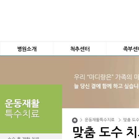
병원소개
척추센터
족부센
인사말
선택적 신경 차단술
평발
연혁
내측지 분지 차단술
요족
진료안내
경막외 신경 감압술
무지외반증
의료진 소개
고주파 수핵 감압술
족관절 불안정
마디랑 둘러보기
척추체 성형술
지간 신경종
오시는 길
미세 현미경 수술
발톱질환
비급여비용
최소침습 척추수술
발목 인공 관절
내시경 척추 시술
발목 내시경
>
운동재활특수치료
>
맞춤 도수
경막외 내시경 시술
족저근막염/아
맞춤 도수 