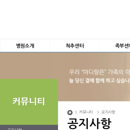
병원소개
척추센터
족부센
인사말
선택적 신경 차단술
평발
연혁
내측지 분지 차단술
요족
진료안내
경막외 신경 감압술
무지외반증
의료진 소개
고주파 수핵 감압술
족관절 불안정
마디랑 둘러보기
척추체 성형술
지간 신경종
오시는 길
미세 현미경 수술
발톱질환
비급여비용
최소침습 척추수술
발목 인공 관절
내시경 척추 시술
발목 내시경
>
커뮤니티
>
공지사항
경막외 내시경 시술
족저근막염/아
공지사항